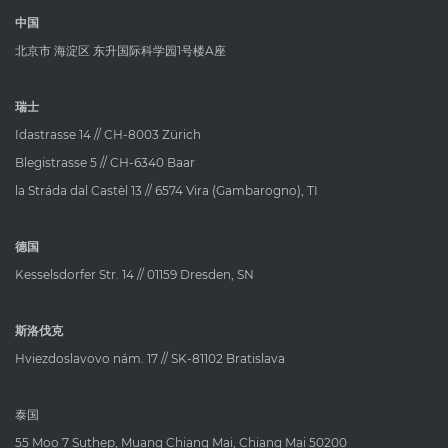
中国
北京市 海淀区 东升国际科学园1号楼A座
瑞士
Idastrasse 14 // CH-8003 Zürich
Blegistrasse 5 // CH-6340 Baar
la Stráda dal Castèl 13 // 6574 Vira (Gambarogno), TI
德国
Kesselsdorfer Str. 14 // 01159 Dresden, SN
斯洛伐克
Hviezdoslavovo nám. 17 // SK-81102 Bratislava
泰国
55 Moo 7 Suthep, Muang Chiang Mai, Chiang Mai 50200