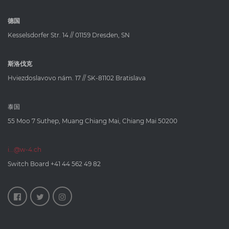
德国
Kesselsdorfer Str. 14 // 01159 Dresden, SN
斯洛伐克
Hviezdoslavovo nám. 17 // SK-81102 Bratislava
泰国
55 Moo 7 Suthep, Muang Chiang Mai, Chiang Mai 50200
i...@w-4.ch
Switch Board
+41 44 562 49 82