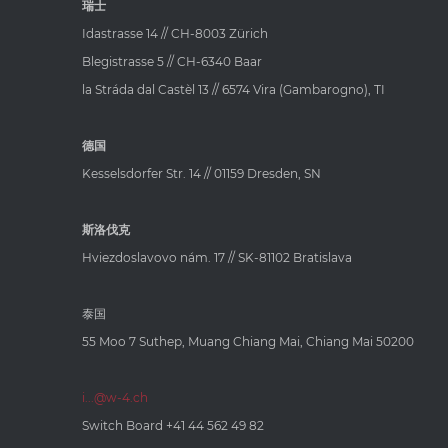
瑞士
Idastrasse 14 // CH-8003 Zürich
Blegistrasse 5 // CH-6340 Baar
la Stráda dal Castèl 13 // 6574 Vira (Gambarogno), TI
德国
Kesselsdorfer Str. 14 // 01159 Dresden, SN
斯洛伐克
Hviezdoslavovo nám. 17 // SK-81102 Bratislava
泰国
55 Moo 7 Suthep, Muang Chiang Mai, Chiang Mai 50200
i...@w-4.ch
Switch Board
+41 44 562 49 82