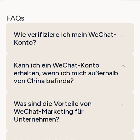
FAQs
Wie verifiziere ich mein WeChat-
Konto?
Um Ihr WeChat-Konto zu verifizieren,
Kann ich ein WeChat-Konto
benötigen Sie eine gültige Telefonnummer
erhalten, wenn ich mich außerhalb
und müssen den Verifizierungsschritten
von China befinde?
innerhalb der App folgen. Möglicherweise
müssen Sie auch zusätzliche Informationen
Ja, es ist möglich, ein WeChat-Konto zu
Was sind die Vorteile von
wie einen amtlichen Ausweis zur
erstellen, wenn Sie sich außerhalb von China
WeChat-Marketing für
Verifizierung angeben.
befinden. Sie können die WeChat-App
Unternehmen?
herunterladen und sich mit Ihrer
Telefonnummer registrieren.
WeChat-Marketing bietet Unternehmen