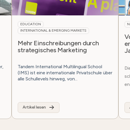
EDUCATION
N
INTERNATIONAL & EMERGING MARKETS
V
Mehr Einschreibungen durch
e
strategisches Marketing
J
r,
Tandem International Multilingual School
Di
(IMS) ist eine internationale Privatschule über
sc
alle Schullevels hinweg, von...
en
Artikel lesen