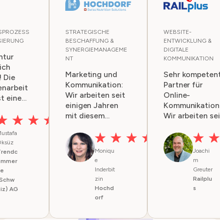
SPROZESS
STRATEGISCHE
WEBSITE-
SIERUNG
BESCHAFFUNG &
ENTWICKLUNG &
SYNERGIEMANAGEME
DIGITALE
ntur
NT
KOMMUNIKATION
ich
Marketing und
Sehr kompeten
 Die
Kommunikation:
Partner für
narbeit
Wir arbeiten seit
Online-
t eine
einigen Jahren
Kommunikation
sie
mit diesem
Wir arbeiten sei
Unternehmen
mehreren Jahr
los und
ustafa
zusammen. Die
mit W-4
hweg sehr
ksüz
Dienstleistungen
zusammen und
Anfragen,
Moniqu
Joachi
Trendc
sind stets sehr
sind sehr
d
e
m
ommer
professionell und
zufrieden mit
ige
Inderbit
Greuter
ce
schnell. Gute
ihrer Arbeit für
zin
Railplu
 werden
(Schw
Arbeit!
uns. Das Team i
Hochd
s
iz) AG
sehr kompeten
orf
rtet und
und wir erhalte
t.
alles