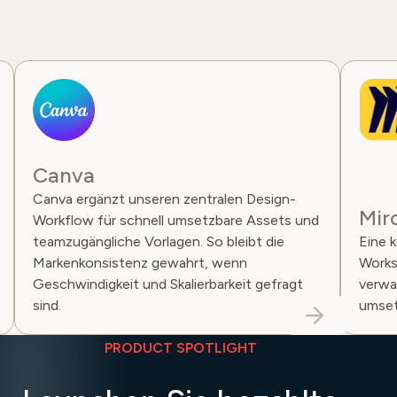
Canva
Canva ergänzt unseren zentralen Design-
Mir
Workflow für schnell umsetzbare Assets und
teamzugängliche Vorlagen. So bleibt die
Eine 
Markenkonsistenz gewahrt, wenn
Works
Geschwindigkeit und Skalierbarkeit gefragt
verwan
sind.
umset
PRODUCT SPOTLIGHT