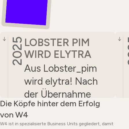
LOBSTER PIM
2025
2
↓
↓
WIRD ELYTRA
Aus Lobster_pim
wird elytra! Nach
der Übernahme
Die Köpfe hinter dem Erfolg
des Source-
von W4
Codes garantiert
W4 ist in spezialisierte Business Units gegliedert, damit