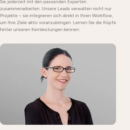
unser PIM-Team
Sie jederzeit mit den passenden Experten
zusammenarbeiten. Unsere Leads verwalten nicht nur
den nahtlosen
Projekte – sie integrieren sich direkt in Ihren Workflow,
um Ihre Ziele aktiv voranzubringen. Lernen Sie die Köpfe
Support sowie
hinter unseren Kernleistungen kennen:
die
Weiterführung
aller bestehenden
Schnittstellen
und Funktionen.
Danke für Ihr
Vertrauen!