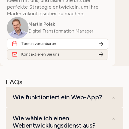
Ideen mit uns, und lassen Sie uns die
perfekte Strategie entwickeln, um Ihre
Marke zukunftssicher zu machen.
Martin Polak
Digital Transformation Manager
Termin vereinbaren
Kontaktieren Sie uns
FAQs
Wie funktioniert ein Web-App?
Eine Web-App läuft im Webbrowser und
Wie wähle ich einen
erfordert keine Installation. Das Frontend
Webentwicklungsdienst aus?
nutzt HTML, CSS und JavaScript zur