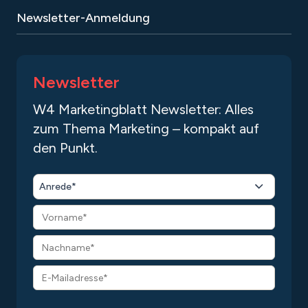
Umfassende Qualitätssicherung &
Newsletter-Anmeldung
Testing
3. Launch & Optimierung:
Newsletter
W4 Marketingblatt Newsletter: Alles
Veröffentlichung der App
zum Thema Marketing – kompakt auf
Marketingunterstützung für Ihren App-
den Punkt.
Launch
Performance-Analyse und Optimierung
Anrede*
Laufender Support und Wartung