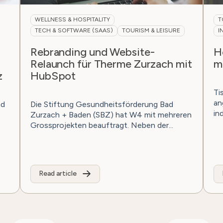
WELLNESS & HOSPITALITY
T
TECH & SOFTWARE (SAAS)
TOURISM & LEISURE
I
Rebranding und Website-
H
Relaunch für Therme Zurzach mit
m
z
HubSpot
Ti
an
nd
Die Stiftung Gesundheitsförderung Bad
in
Zurzach + Baden (SBZ) hat W4 mit mehreren
Grossprojekten beauftragt. Neben der...
Read article