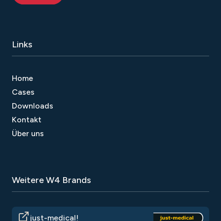
integrated effectively with other HubSpot
Once you're ready, click on the ""Publish""
features to maximize its impact on your
button to make your website live and
marketing efforts.
Links
accessible to visitors.
Home
Cases
Downloads
Kontakt
Über uns
Weitere W4 Brands
just-medical!