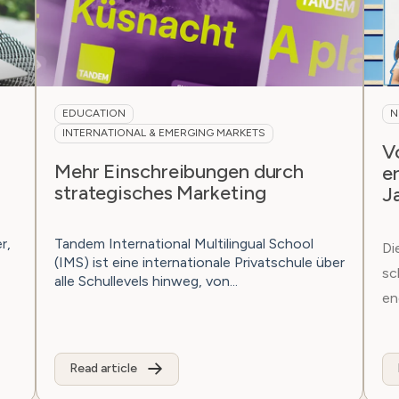
EDUCATION
N
INTERNATIONAL & EMERGING MARKETS
V
Mehr Einschreibungen durch
e
strategisches Marketing
J
r,
Tandem International Multilingual School
Di
(IMS) ist eine internationale Privatschule über
sc
alle Schullevels hinweg, von...
en
Read article