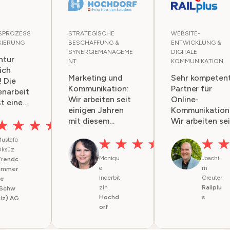
SPROZESS
STRATEGISCHE
WEBSITE-
SIERUNG
BESCHAFFUNG &
ENTWICKLUNG &
SYNERGIEMANAGEME
DIGITALE
ntur
NT
KOMMUNIKATION
ich
Marketing und
Sehr kompeten
 Die
Kommunikation:
Partner für
narbeit
Wir arbeiten seit
Online-
t eine
einigen Jahren
Kommunikation
sie
mit diesem
Wir arbeiten sei
Unternehmen
mehreren Jahr
los und
ustafa
zusammen. Die
mit W-4
hweg sehr
ksüz
Dienstleistungen
zusammen und
Anfragen,
Moniqu
Joachi
Trendc
sind stets sehr
sind sehr
d
e
m
ommer
professionell und
zufrieden mit
ige
Inderbit
Greuter
ce
schnell. Gute
ihrer Arbeit für
zin
Railplu
 werden
(Schw
Arbeit!
uns. Das Team i
Hochd
s
iz) AG
sehr kompeten
orf
rtet und
und wir erhalte
t.
alles