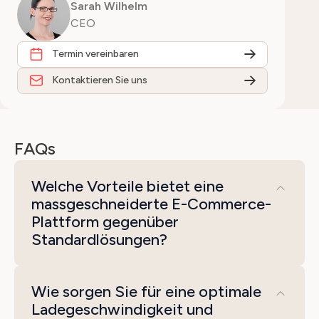
Sarah Wilhelm
CEO
Termin vereinbaren
Kontaktieren Sie uns
FAQs
Welche Vorteile bietet eine
massgeschneiderte E-Commerce-
Plattform gegenüber
Standardlösungen?
Eine massgeschneiderte E-Commerce-
Wie sorgen Sie für eine optimale
Plattform bietet maximale Flexibilität und
Ladegeschwindigkeit und
ist genau auf Ihre Geschäftsanforderungen