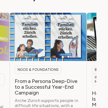
NGOS & FOUNDATIONS
B2B & 
INTERN
From a Persona Deep-Dive
MARKE
to a Successful Year-End
Campaign
h
How a 
Is Bre
Arche Zürich supports people in
Marke
difficult life situations, with a
al