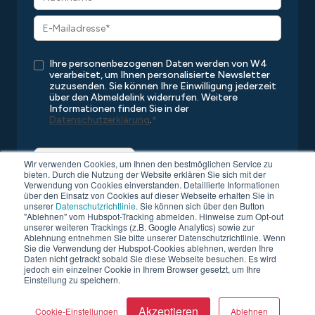
Ihre personenbezogenen Daten werden von W4
verarbeitet, um Ihnen personalisierte Newsletter
zuzusenden. Sie können Ihre Einwilligung jederzeit
über den Abmeldelink widerrufen. Weitere
Informationen finden Sie in der
Datenschutzerklärung
.
*
Wir verwenden Cookies, um Ihnen den bestmöglichen Service zu
bieten. Durch die Nutzung der Website erklären Sie sich mit der
Verwendung von Cookies einverstanden. Detaillierte Informationen
über den Einsatz von Cookies auf dieser Webseite erhalten Sie in
unserer
Datenschutzrichtlinie
. Sie können sich über den Button
"Ablehnen" vom Hubspot-Tracking abmelden. Hinweise zum Opt-out
unserer weiteren Trackings (z.B. Google Analytics) sowie zur
Ablehnung entnehmen Sie bitte unserer Datenschutzrichtlinie. Wenn
Sie die Verwendung der Hubspot-Cookies ablehnen, werden Ihre
Copyright © 2026 W4
Alle Rechte vorbehalten
Daten nicht getrackt sobald Sie diese Webseite besuchen. Es wird
Datenschutz
Kompatibilitätsliste
AGB
Impressum
jedoch ein einzelner Cookie in Ihrem Browser gesetzt, um Ihre
Einstellung zu speichern.
Akzeptieren
Cookie-Einstellungen
Ablehnen