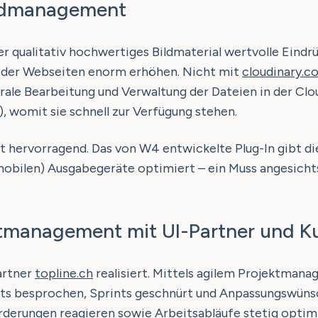
Bildmanagement
r qualitativ hochwertiges Bildmaterial wertvolle Eindr
en der Webseiten enorm erhöhen. Nicht mit
cloudinary.c
rale Bearbeitung und Verwaltung der Dateien in der Clou
, womit sie schnell zur Verfügung stehen.
 hervorragend. Das von W4 entwickelte Plug-In gibt die
(mobilen) Ausgabegeräte optimiert – ein Muss angesic
jektmanagement mit UI-Partner und 
artner
topline.ch
realisiert. Mittels agilem Projektma
kts besprochen, Sprints geschnürt und Anpassungswüns
derungen reagieren sowie Arbeitsabläufe stetig optimi