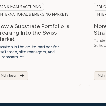
B2B & MANUFACTURING
EDUC
INTERNATIONAL & EMERGING MARKETS
INTE
ow a Substrate Portfolio Is
More
reaking Into the Swiss
Stra
arket
Tandem
School
asaton is the go-to partner for
raftsmen, site managers, and
urchasers. At...
Mehr lesen
Mehr 