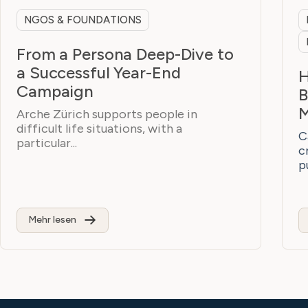
NGOS & FOUNDATIONS
From a Persona Deep-Dive to
a Successful Year-End
H
Campaign
B
M
Arche Zürich supports people in
difficult life situations, with a
C
particular...
c
p
Mehr lesen