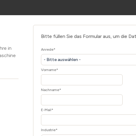
Bitte füllen Sie das Formular aus, um die Da
hre in
Anrede
*
aschine
- Bitte auswählen -
Vorname
*
Nachname
*
E-Mail
*
Industrie
*