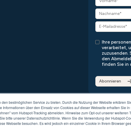
Ihre person
verarbeitet, 
zuzusenden. S
den Abmeldel
finden Sie in
den bestmöglichen Service zu bieten. Durch die Nutzung der Website erklären Si
te Informationen über den Einsatz von Cookies auf dieser Webseite erhalten Sie in
ehnen" vom Hubspot-Tracking abmelden. Hinweise zum Opt-out unserer weiteren Tr
ie bitte unserer Datenschutzrichtlinie. Wenn Sie die Verwendung der Hubspot-Co
ibilitätsliste
AGB
Impressum
iese Webseite besuchen. Es wird jedoch ein einzelner Cookie in Ihrem Browser gese