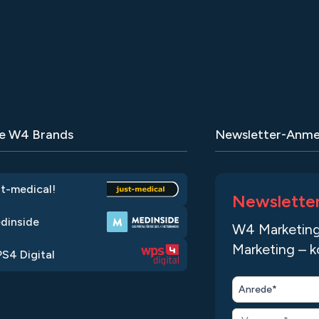
e W4 Brands
Newsletter-Anme
st-medical!
Newslette
dinside
W4 Marketing
Marketing – k
S4 Digital
Anrede*