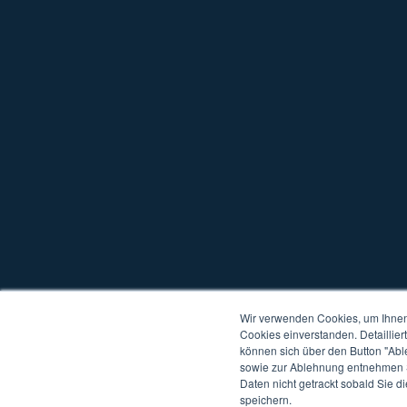
Wir verwenden Cookies, um Ihnen 
Cookies einverstanden. Detaillier
können sich über den Button "Abl
sowie zur Ablehnung entnehmen S
Copyright © 2026 W4
Alle Rechte vorbehalten
Datenschutz
Kompat
Daten nicht getrackt sobald Sie d
speichern.