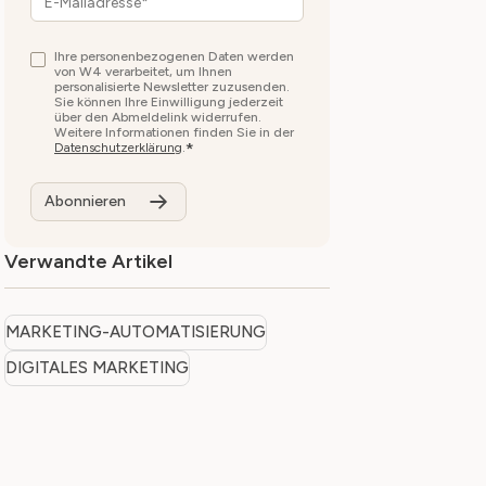
Ihre personenbezogenen Daten werden
von W4 verarbeitet, um Ihnen
personalisierte Newsletter zuzusenden.
Sie können Ihre Einwilligung jederzeit
über den Abmeldelink widerrufen.
Weitere Informationen finden Sie in der
*
Datenschutzerklärung
.
Verwandte Artikel
MARKETING-AUTOMATISIERUNG
DIGITALES MARKETING