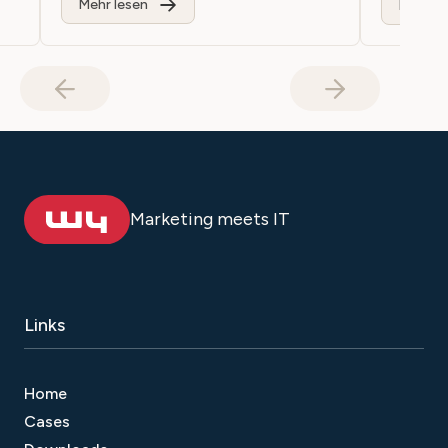
Mehr lesen
Mehr le
Marketing meets IT
Links
Home
Cases