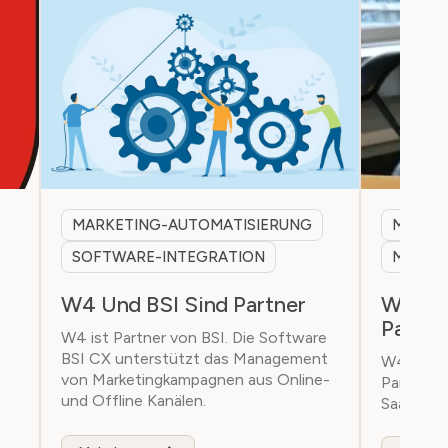
MARKETING-AUTOMATISIERUNG
MARKE
SOFTWARE-INTEGRATION
MEILEN
W4 Und BSI Sind Partner
W4 - S
Partne
W4 ist Partner von BSI. Die Software
BSI CX unterstützt das Management
W4 freut 
von Marketingkampagnen aus Online-
Partner o
und Offline Kanälen.
SaaS Clou