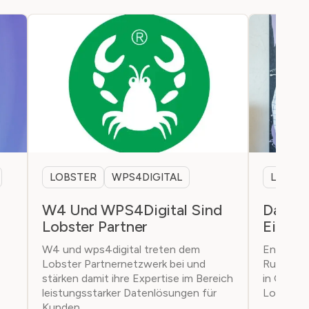
LOBSTER
WPS4DIGITAL
LOBST
W4 Und WPS4Digital Sind
Data M
Lobster Partner
Ein Vol
W4 und wps4digital treten dem
Entspann
Lobster Partnernetzwerk bei und
Runde mit
stärken damit ihre Expertise im Bereich
in Oerlik
leistungsstarker Datenlösungen für
Lobster &
Kunden.