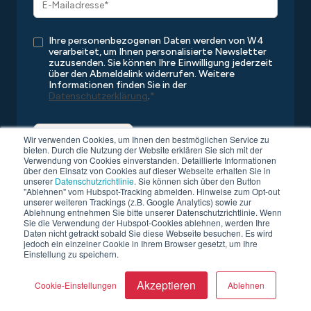
Ihre personenbezogenen Daten werden von W4
verarbeitet, um Ihnen personalisierte Newsletter
zuzusenden. Sie können Ihre Einwilligung jederzeit
über den Abmeldelink widerrufen. Weitere
Informationen finden Sie in der
Datenschutzerklärung
.
*
Wir verwenden Cookies, um Ihnen den bestmöglichen Service zu
bieten. Durch die Nutzung der Website erklären Sie sich mit der
Verwendung von Cookies einverstanden. Detaillierte Informationen
über den Einsatz von Cookies auf dieser Webseite erhalten Sie in
unserer
Datenschutzrichtlinie
. Sie können sich über den Button
"Ablehnen" vom Hubspot-Tracking abmelden. Hinweise zum Opt-out
unserer weiteren Trackings (z.B. Google Analytics) sowie zur
Ablehnung entnehmen Sie bitte unserer Datenschutzrichtlinie. Wenn
Sie die Verwendung der Hubspot-Cookies ablehnen, werden Ihre
Copyright © 2026 W4
Alle Rechte vorbehalten
Daten nicht getrackt sobald Sie diese Webseite besuchen. Es wird
Datenschutz
Kompatibilitätsliste
AGB
Impressum
jedoch ein einzelner Cookie in Ihrem Browser gesetzt, um Ihre
Einstellung zu speichern.
Akzeptieren
Cookie-Einstellungen
Ablehnen