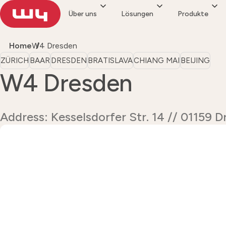
Über uns
Lösungen
Produkte
Home
W4 Dresden
ZÜRICH
BAAR
DRESDEN
BRATISLAVA
CHIANG MAI
BEIJING
W4 Dresden
Address: Kesselsdorfer Str. 14 // 01159 