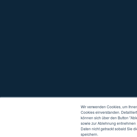
Wir verwenden Cookies, um Ihnen 
Cookies einverstanden. Detaillier
können sich über den Button "Abl
sowie zur Ablehnung entnehmen S
Copyright © 2026 W4
Alle Rechte vorbehalten
Datenschutz
Kompat
Daten nicht getrackt sobald Sie d
speichern.