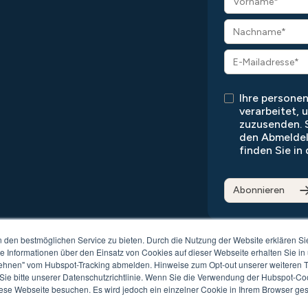
Ihre person
verarbeitet, 
zuzusenden. S
den Abmeldel
finden Sie in
den bestmöglichen Service zu bieten. Durch die Nutzung der Website erklären Si
te Informationen über den Einsatz von Cookies auf dieser Webseite erhalten Sie in
ehnen" vom Hubspot-Tracking abmelden. Hinweise zum Opt-out unserer weiteren Tr
ie bitte unserer Datenschutzrichtlinie. Wenn Sie die Verwendung der Hubspot-Co
ibilitätsliste
AGB
Impressum
iese Webseite besuchen. Es wird jedoch ein einzelner Cookie in Ihrem Browser gese