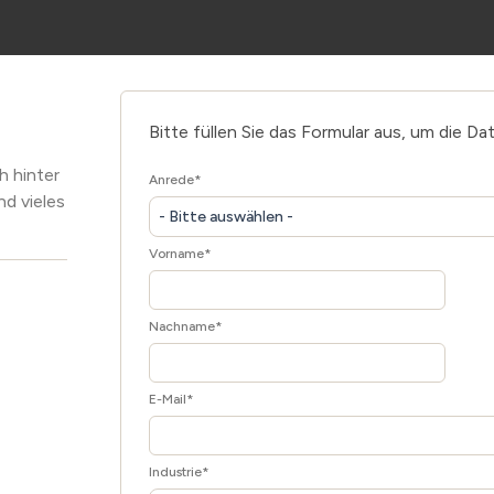
Bitte füllen Sie das Formular aus, um die Da
h hinter
Anrede
*
nd vieles
- Bitte auswählen -
Vorname
*
Nachname
*
E-Mail
*
Industrie
*