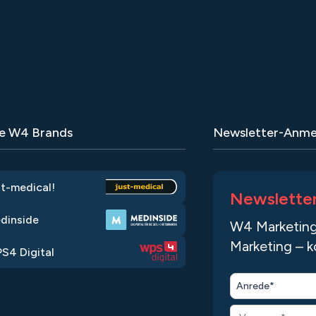
e W4 Brands
Newsletter-Anme
st-medical!
Newslette
dinside
W4 Marketing
Marketing – k
S4 Digital
Anrede*