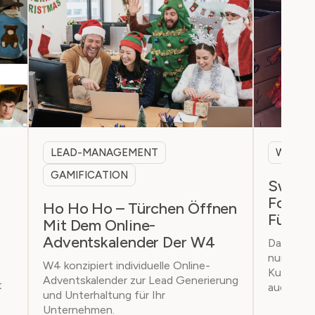
LEAD-MANAGEMENT
WEBSI
GAMIFICATION
Swiss 
Fortsc
Ho Ho Ho – Türchen Öffnen
Für Tr
Mit Dem Online-
Adventskalender Der W4
Das Fami
nur mass
W4 konzipiert individuelle Online-
Kunden an
Adventskalender zur Lead Generierung
t
auch tech
und Unterhaltung für Ihr
Unternehmen.