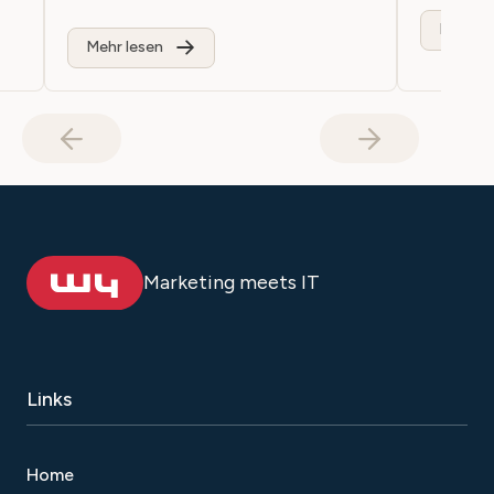
Mehr le
Mehr lesen
Marketing meets IT
Links
Home