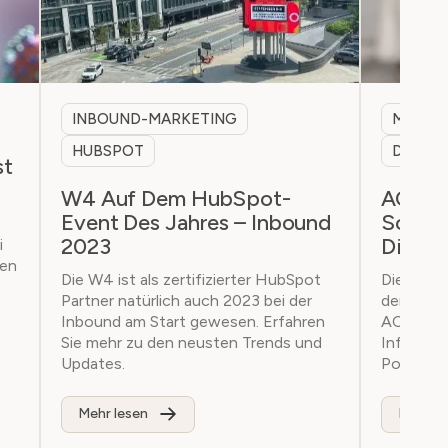
INBOUND-MARKETING
MARKE
HUBSPOT
DIGITA
st
W4 Auf Dem HubSpot-
ACS Au
Event Des Jahres – Inbound
Schwei
2023
Digita
i
ben
Die W4 ist als zertifizierter HubSpot
Die Ambit
Partner natürlich auch 2023 bei der
den neue
Inbound am Start gewesen. Erfahren
ACS bei C
Sie mehr zu den neusten Trends und
Informati
Updates.
Position.
Mehr lesen
Mehr le