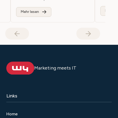
Mehr le
Mehr lesen
Marketing meets IT
Links
Home