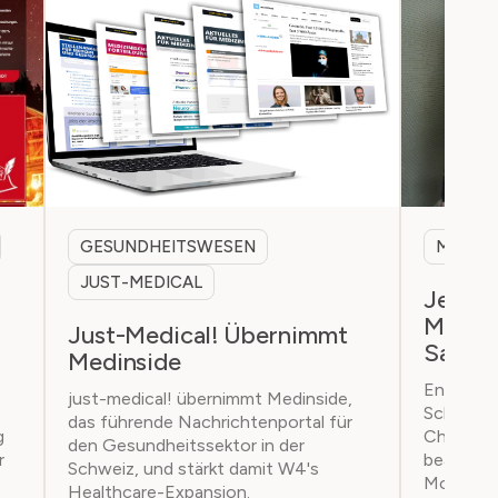
GESUNDHEITSWESEN
MARKET
JUST-MEDICAL
Jetzt 
Market
Just-Medical! Übernimmt
Sarah 
Medinside
Endlich e
just-medical! übernimmt Medinside,
Schweize
das führende Nachrichtenportal für
g
Chinesis
den Gesundheitssektor in der
r
beantwor
Schweiz, und stärkt damit W4's
Moderato
Healthcare-Expansion.