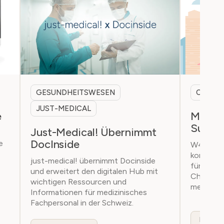
GESUNDHEITSWESEN
CHINA
JUST-MEDICAL
e
Market
Succes
Just-Medical! Übernimmt
DocInside
e
W4 unter
kompeten
just-medical! übernimmt Docinside
für digit
und erweitert den digitalen Hub mit
China mi
wichtigen Ressourcen und
messbare
Informationen für medizinisches
Fachpersonal in der Schweiz.
Mehr le