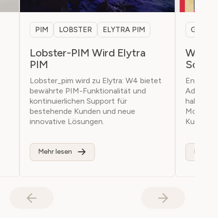
PIM
LOBSTER
ELYTRA PIM
GAMIFI
Lobster-PIM Wird Elytra
Wie W
PIM
Schuf
Lobster_pim wird zu Elytra: W4 bietet
Ende 202
bewährte PIM-Funktionalität und
Adventsk
kontinuierlichen Support für
haben wi
bestehende Kunden und neue
Momente 
innovative Lösungen.
Kunden g
Mehr lesen
Mehr le