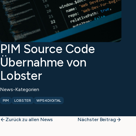
PIM Source Code
Übernahme von
Lobster
News-Kategorien
PIM
LOBSTER
WPS4DIGITAL
Zurück zu allen News
Nächster Beitrag