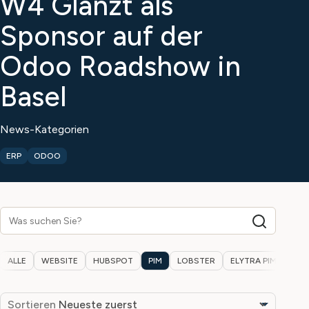
W4 Glänzt als
Sponsor auf der
Odoo Roadshow in
Basel
News-Kategorien
ERP
ODOO
ALLE
WEBSITE
HUBSPOT
PIM
LOBSTER
ELYTRA PIM
WPS
Sortieren