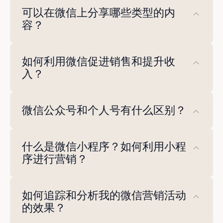
微信支付是一个移动支付平台，允许用户通过
可以在微信上分享哪些类型的内
微信应用进行支付。用户可以将银行账户或信
容？
用卡绑定到微信账户，并使用该平台进行线上
或线下支付。
微信允许用户分享各种类型的内容，包括文
如何利用微信促进销售和提升收
字、图片、视频、文章和直播。企业可以利用
入？
这些内容形式与受众互动、展示产品或服务，
并推广品牌。
微信可以通过提供应用内购买、投放定向广告
微信公众号和个人号有什么区别？
以及利用平台推广产品或服务来促进销售和提
升收入。通过利用微信的功能和工具，企业可
微信公众号是为企业和组织设计的，而个人号
以触达海量用户并提高转化率。
什么是微信小程序？如何利用小程
是为个人用户设计的。公众号提供个人号所不
序进行营销？
具备的一系列营销和客户互动功能。
微信小程序是可以直接在微信应用内访问的轻
如何追踪和分析我的微信营销活动
量级应用程序。它们可以用于多种用途，包括
的效果？
电子商务、游戏和社交分享。企业可以使用小