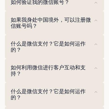
如何验证我的微信账号？
要验证您的微信账号，您需要一个有效的手机
如果我身处中国境外，可以注册微
号码，并按照应用内的验证步骤进行操作。您
信账号吗？
可能还需要提供其他信息，例如政府颁发的身
份证件。
可以，即使您身处中国境外，也可以创建微信
什么是微信支付？它是如何运作
账号。您可以下载微信应用，并使用您的手机
的？
号码注册账号。
微信支付是一个移动支付平台，允许用户通过
如何利用微信进行客户互动和支
微信应用进行支付。用户可以将银行账户或信
持？
用卡绑定到微信账户，并使用该平台进行线上
或线下支付。
微信可以为企业与其客户之间提供直接的沟通
什么是微信支付？它是如何运作
渠道，从而用于客户互动和支持。企业可以利
的？
用微信回复咨询、提供个性化推荐，并实时提
供客户服务。