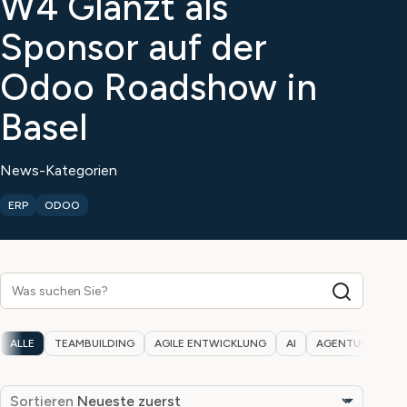
W4 Glänzt als
Sponsor auf der
Odoo Roadshow in
Basel
News-Kategorien
ERP
ODOO
ALLE
TEAMBUILDING
AGILE ENTWICKLUNG
AI
AGENTUR-MEILE
Sortieren