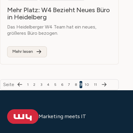
Mehr Platz: W4 Bezieht Neues Büro
in Heidelberg
Das Heidelberger W4 Team hat ein neues,
größeres Büro bezogen.
Mehr lesen
Seite
9
1
2
3
4
5
6
7
8
10
11
Marketing meets IT