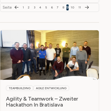
Seite
9
1
2
3
4
5
6
7
8
10
11
TEAMBUILDING
AGILE ENTWICKLUNG
Agility & Teamwork – Zweiter
Hackathon In Bratislava