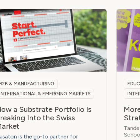
B2B & MANUFACTURING
EDUC
INTERNATIONAL & EMERGING MARKETS
INTE
ow a Substrate Portfolio Is
More
reaking Into the Swiss
Stra
arket
Tandem
School
asaton is the go-to partner for