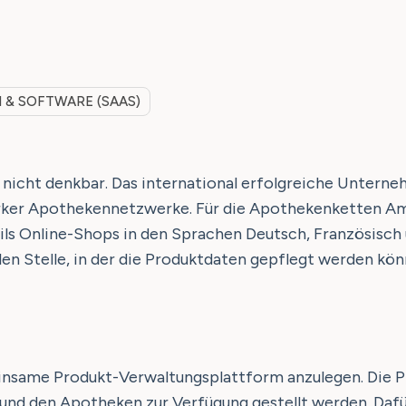
 & SOFTWARE (SAAS)
cht denkbar. Das international erfolgreiche Unternehm
arker Apothekennetzwerke. Für die Apothekenketten Ama
ls Online-Shops in den Sprachen Deutsch, Französisch un
en Stelle, in der die Produktdaten gepflegt werden kön
insame Produkt-Verwaltungsplattform anzulegen. Die P
und den Apotheken zur Verfügung gestellt werden. Daf