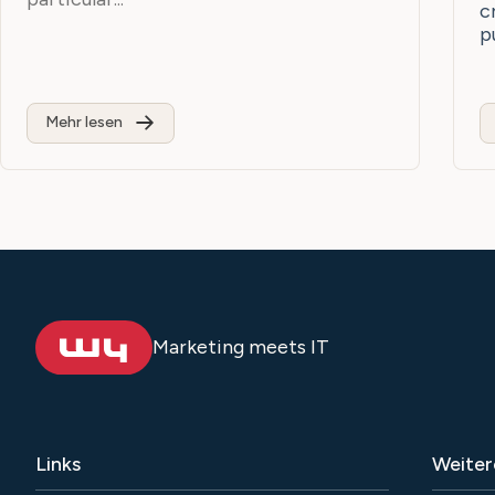
c
p
Mehr lesen
Marketing meets IT
Links
Weiter