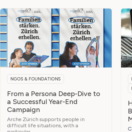
NGOS & FOUNDATIONS
From a Persona Deep-Dive to
a Successful Year-End
H
Campaign
B
M
Arche Zürich supports people in
difficult life situations, with a
C
particular...