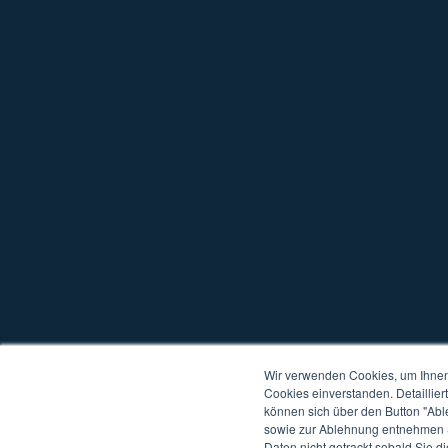
Wir verwenden Cookies, um Ihnen 
Cookies einverstanden. Detaillier
können sich über den Button "Abl
sowie zur Ablehnung entnehmen S
Copyright © 2026 W4
Alle Rechte vorbehalten
Datenschutz
Kompat
Daten nicht getrackt sobald Sie d