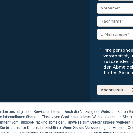
Ihre person
verarbeitet, 
zuzusenden. S
den Abmeldel
finden Sie in
den bestmöglichen Service zu bieten. Durch die Nutzung der Website erklären Si
te Informationen über den Einsatz von Cookies auf dieser Webseite erhalten Sie in
ehnen" vom Hubspot-Tracking abmelden. Hinweise zum Opt-out unserer weiteren Tr
ie bitte unserer Datenschutzrichtlinie. Wenn Sie die Verwendung der Hubspot-Co
ibilitätsliste
AGB
Impressum
iese Webseite besuchen. Es wird jedoch ein einzelner Cookie in Ihrem Browser gese