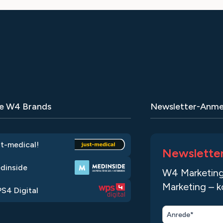
e W4 Brands
Newsletter-Anme
st-medical!
Newslette
dinside
W4 Marketing
Marketing – k
S4 Digital
Anrede*