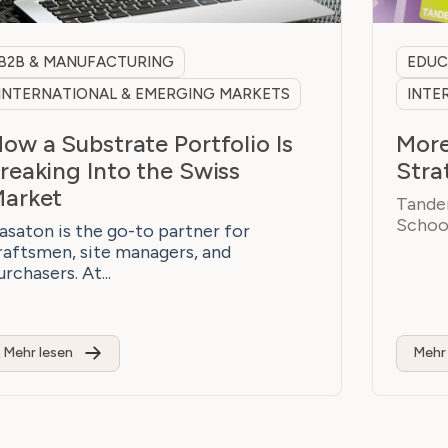
B2B & MANUFACTURING
EDUC
INTERNATIONAL & EMERGING MARKETS
INTE
ow a Substrate Portfolio Is
More
reaking Into the Swiss
Stra
arket
Tandem
School
asaton is the go-to partner for
raftsmen, site managers, and
urchasers. At...
Mehr lesen
Mehr 