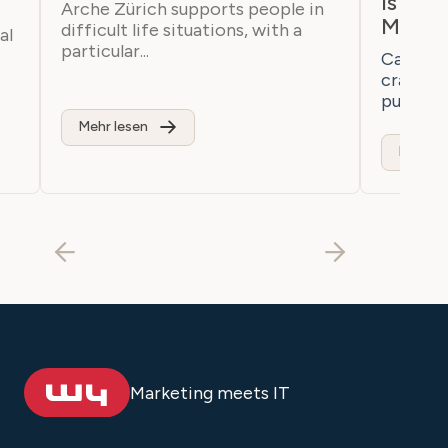
Is Bre
Arche Zürich supports people in
Marke
difficult life situations, with a
al
particular...
Casaton 
craftsm
purchaser
Mehr lesen
Mehr le
Marketing meets IT