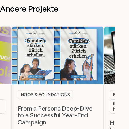
Andere Projekte
NGOS & FOUNDATIONS
B2B & 
INTERN
From a Persona Deep-Dive
MARKE
to a Successful Year-End
Campaign
h
How a 