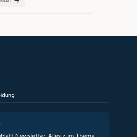
lesen
ldung
r
blatt Newsletter: Alles zum Thema