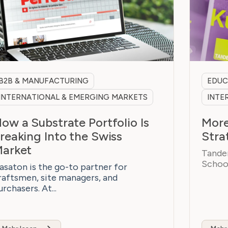
B2B & MANUFACTURING
EDUC
INTERNATIONAL & EMERGING MARKETS
INTE
ow a Substrate Portfolio Is
More
reaking Into the Swiss
Stra
arket
Tandem
School
asaton is the go-to partner for
raftsmen, site managers, and
urchasers. At...