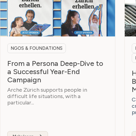
NGOS & FOUNDATIONS
From a Persona Deep-Dive to
a Successful Year-End
H
Campaign
B
M
Arche Zürich supports people in
difficult life situations, with a
C
particular...
c
p