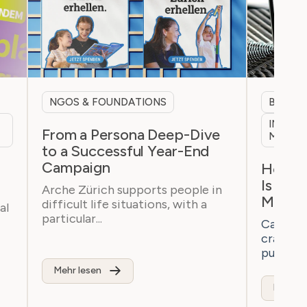
NGOS & FOUNDATIONS
B2B & 
INTERN
From a Persona Deep-Dive
MARKE
to a Successful Year-End
Campaign
h
How a 
Is Bre
Arche Zürich supports people in
Marke
difficult life situations, with a
al
particular...
Casaton 
craftsm
purchaser
Mehr lesen
Mehr le