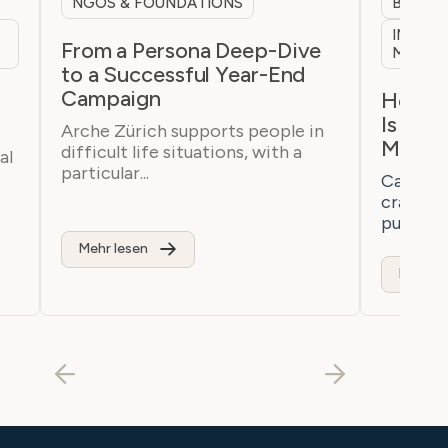
NGOS & FOUNDATIONS
B2B & 
INTERN
From a Persona Deep-Dive
MARKE
to a Successful Year-End
Campaign
h
How a 
Is Bre
Arche Zürich supports people in
Marke
difficult life situations, with a
al
particular...
Casaton 
craftsm
purchaser
Mehr lesen
Mehr le