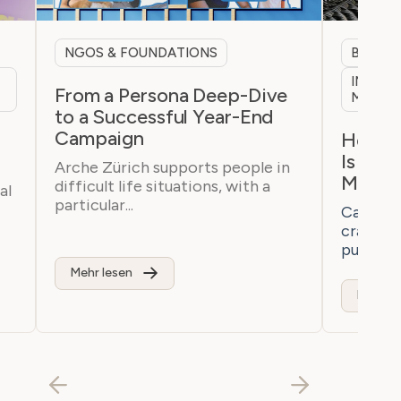
NGOS & FOUNDATIONS
B2B & 
INTERN
From a Persona Deep-Dive
MARKE
to a Successful Year-End
Campaign
h
How a 
Is Bre
Arche Zürich supports people in
Marke
difficult life situations, with a
al
particular...
Casaton 
craftsm
purchaser
Mehr lesen
Mehr le