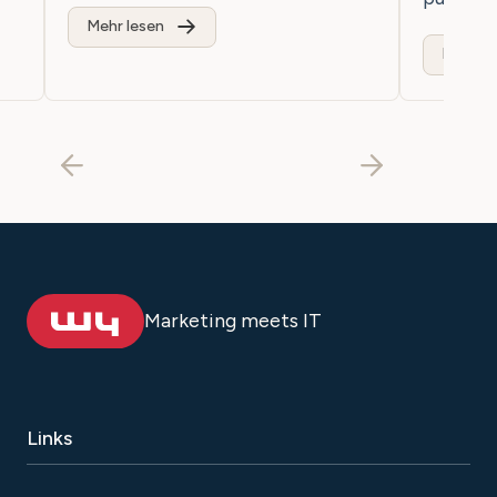
Mehr lesen
Mehr le
Marketing meets IT
Links