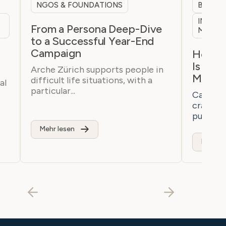
NGOS & FOUNDATIONS
B2B & 
INTERN
From a Persona Deep-Dive
MARKE
to a Successful Year-End
Campaign
h
How a 
Is Bre
Arche Zürich supports people in
Marke
difficult life situations, with a
al
particular...
Casaton 
craftsm
purchaser
Mehr lesen
Mehr le